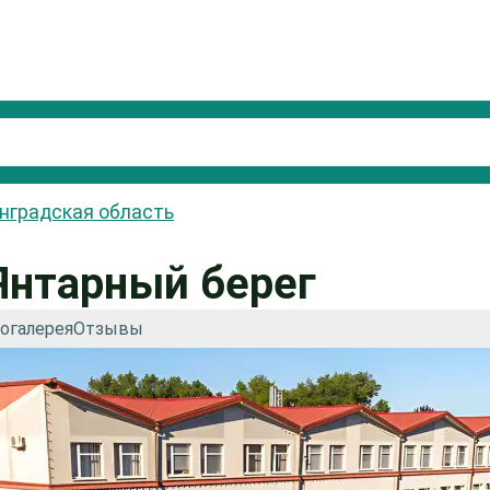
нградская область
Янтарный берег
огалерея
Отзывы