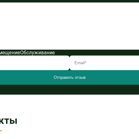
мещение
Обслуживание
кты