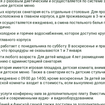
ся 3-разовым диетическим и осуществляется по системе 
ьное детское меню.
х корпусах санатория есть отдельные столовые. Для пр
сположена в главном корпусе, а для проживающих в 3-м к
 осуществляется ежедневно, а смена постельного белья п
дично.
холодное и горячее водоснабжение, которое доступно кру
главного корпуса.
 работает с понедельника по субботу. В воскресенье и п
 что процедуры не оказываются 1 и 7 января.
ти любого возраста. Для детей младше 4 лет размещение
нию с администрацией санатория.
атория имеется игровая площадка, детская комната, аним
и детское меню. Также в санатории есть детские стульчи
едневно с 09:00 до 14:00, кроме воскресенья. За детей 
ской комнаты входит в стоимость, если выкуплено допо
услуги конференц-зала за дополнительную плату. Вместим
еной и современными аудио- и видеооборудованием.
баней и финской сауной также доступен за дополнительну