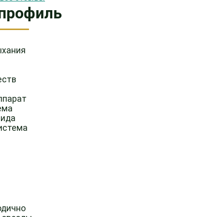
профиль
ыхания
еств
ппарат
ема
вида
истема
одично