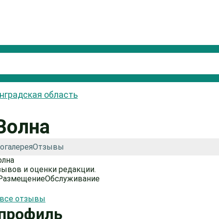
нградская область
Волна
огалерея
Отзывы
зывов и оценки редакции.
Размещение
Обслуживание
 все отзывы
профиль