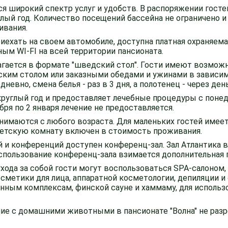
я широкий спектр услуг и удобств. В распоряжении госте
лый год. Количество посещений бассейна не ограничено и
ивания.
риехать на своем автомобиле, доступна платная охраняема
ым WI-FI на всей территории пансионата.
агается в формате "шведский стол". Гости имеют возмо
ким столом или заказными обедами и ужинами в зависимо
евно, смена белья - раз в 3 дня, а полотенец - через день
круглый год и предоставляет лечебные процедуры с понед
абря по 2 января лечение не предоставляется.
инимаются с любого возраста. Для маленьких гостей имее
 детскую комнату включен в стоимость проживания.
и конференций доступен конференц-зал. Зал Атлантика вм
 использование конференц-зала взимается дополнительная 
ухода за собой гости могут воспользоваться SPA-салоном,
сметики для лица, аппаратной косметологии, депиляции и
анным комплексам, финской сауне и хаммаму, для использ
ние с домашними животными в пансионате "Волна" не разр