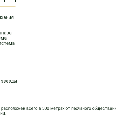
ыхания
ппарат
ема
истема
4 звезды
 расположен всего в 500 метрах от песчаного общественн
ии.