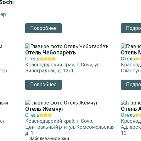
Sochi
ер.
Подробнее
Подро
Отель Чеботарёвъ
Отель 
Отель
Отель
Краснодарский край, г. Сочи, ул.
Краснода
пер.
Виноградная, д. 12/1
Пластунс
Подробнее
Подро
Отель Жемчуг
Отель 
Отель
Отель
ул.
Краснодарский край, г. Сочи,
Краснода
Центральный р-н, ул. Комсомольская,
Адлерски
д. 1
10
Заболевания кожи